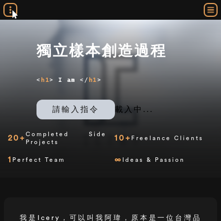
獨立樣本創造過程
<
h1
>
I am
</
h1
>
請輸入指令
載入中...
Completed Side
20+
10+
Freelance Clients
Projects
1
∞
Perfect Team
Ideas & Passion
我是Icery，可以叫我阿瑋，原本是一位台灣品