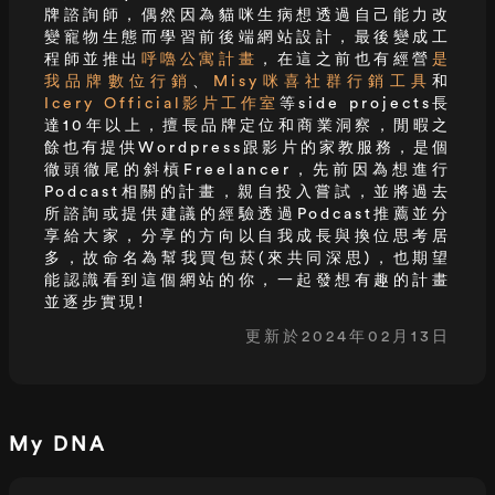
牌諮詢師，偶然因為貓咪生病想透過自己能力改
變寵物生態而學習前後端網站設計，最後變成工
程師並推出
呼嚕公寓計畫
，在這之前也有經營
是
我品牌數位行銷
、
Misy咪喜社群行銷工具
和
Icery Official影片工作室
等side projects長
達10年以上，擅長品牌定位和商業洞察，閒暇之
餘也有提供Wordpress跟影片的家教服務，是個
徹頭徹尾的斜槓Freelancer，先前因為想進行
Podcast相關的計畫，親自投入嘗試，並將過去
所諮詢或提供建議的經驗透過Podcast推薦並分
享給大家，分享的方向以自我成長與換位思考居
多，故命名為幫我買包菸(來共同深思)，也期望
能認識看到這個網站的你，一起發想有趣的計畫
並逐步實現!
更新於2024年02月13日
My DNA